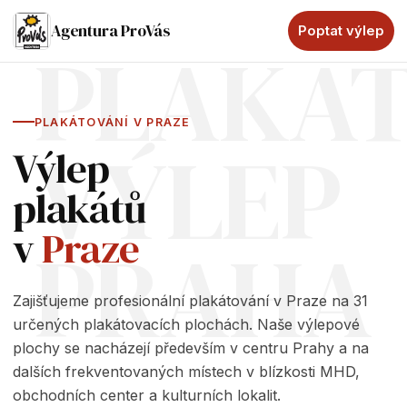
Agentura ProVás
Poptat výlep
PLAKÁ
PLAKÁTOVÁNÍ V PRAZE
VÝLEP
Výlep
plakátů
v
Praze
PRAHA
Zajišťujeme profesionální plakátování v Praze na 31
určených plakátovacích plochách. Naše výlepové
plochy se nacházejí především v centru Prahy a na
dalších frekventovaných místech v blízkosti MHD,
obchodních center a kulturních lokalit.