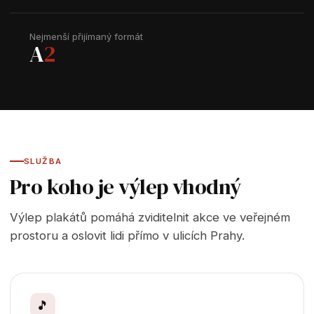
Nejmenší přijímaný formát
A
2
SLUŽBA
Pro koho je výlep vhodný
Výlep plakátů pomáhá zviditelnit akce ve veřejném
prostoru a oslovit lidi přímo v ulicích Prahy.
🎵