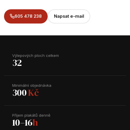
605 478 238
Napsat e-mail
Výlepových ploch celkem
32
Minimální objednávka
300
Kč
Příjem plakátů denně
10–16
h